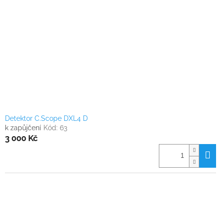
s
k
p
t
r
ů
o
d
u
k
t
ů
Detektor C.Scope DXL4 D
k zapůjčení
Kód:
63
3 000 Kč