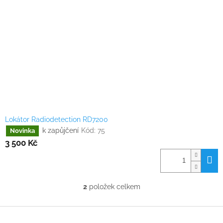
Lokátor Radiodetection RD7200
k zapůjčení
Kód:
75
Novinka
3 500 Kč
2
položek celkem
O
v
l
Z
á
á