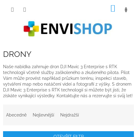
Přejít
NÁKUP
na
obsah
KOŠÍK
DRONY
Naše nabídka zahrnuje dron DJI Mavic 3 Enterprise s RTK
technologií včetně služby zaškoleného a zkušeného pilota. Pilot
Vám může provést například průzkum terénu, inspekci staveb,
vytváření map nebo natáčení videí a fotografií z výšky. S dronem
DJI Mavic 3 Enterprise s RTK technologií si můžete být jisti, že
získáte vynikající výsledky. Kontaktujte nás a rezervujte si svůj let!
Ř
a
Abecedně
Nejlevnější
Nejdražší
z
e
n
OTEVŘÍT FILTR